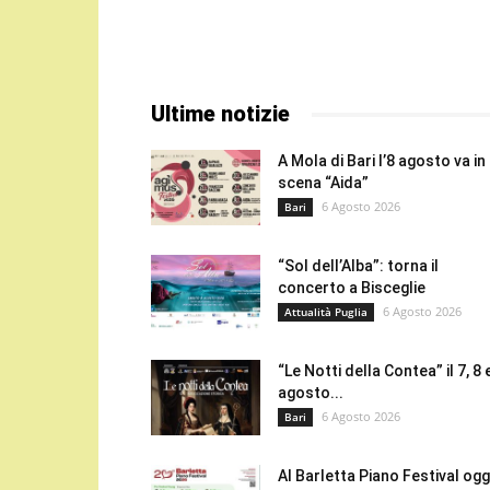
Ultime notizie
A Mola di Bari l’8 agosto va in
scena “Aida”
6 Agosto 2026
Bari
“Sol dell’Alba”: torna il
concerto a Bisceglie
6 Agosto 2026
Attualità Puglia
“Le Notti della Contea” il 7, 8 
agosto...
6 Agosto 2026
Bari
Al Barletta Piano Festival oggi