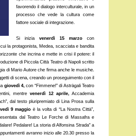
favorendo il dialogo interculturale, in un
processo che vede la cultura come
fattore sociale di integrazione.
Si inizia
venerdì 15 marzo
con
n cui la protagonista, Medea, scacciata e bandita
izzonte che incrina e mette in crisi il potere: il
roduzione di Piccola Città Teatro di Napoli scritto
regia di Mario Autore che firma anche le musiche.
ggetti di scena, creando un proseguimento con il
nua
giovedì 4,
con “Fimmene!” di Astràgali Teatro
lentini, mentre
venerdì 12 aprile,
Accademia
, dal testo pluripremiato di Lina Prosa sulla
vedì 9 maggio
è la volta di “La Nostra Città”,
presentata dal Teatro Le Forche di Massafra e
dalare! Pedalare! La storia di Alfonsina Strada” a
appuntamenti avranno inizio alle 20.30 presso la