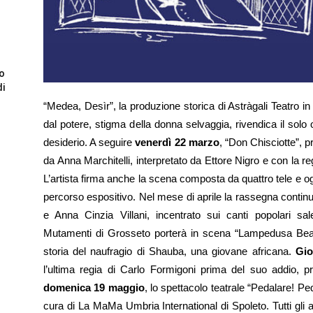
to
di
“Medea, Desìr”, la produzione storica di Astràgali Teatro i
dal potere, stigma della donna selvaggia, rivendica il solo or
desiderio. A seguire
venerdì 22 marzo
, “Don Chisciotte”, p
da Anna Marchitelli, interpretato da Ettore Nigro e con la 
L’artista firma anche la scena composta da quattro tele e o
percorso espositivo. Nel mese di aprile la rassegna conti
e Anna Cinzia Villani, incentrato sui canti popolari sa
Mutamenti di Grosseto porterà in scena “Lampedusa Beach”
storia del naufragio di Shauba, una giovane africana.
Gio
l’ultima regia di Carlo Formigoni prima del suo addio, 
domenica 19 maggio
, lo spettacolo teatrale “Pedalare! Pe
cura di La MaMa Umbria International di Spoleto. Tutti gli 