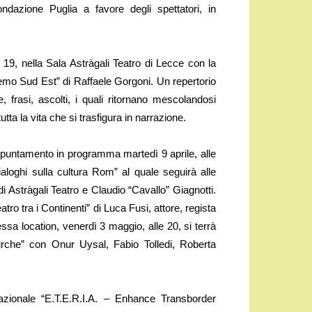
ndazione Puglia a favore degli spettatori, in
 19, nella Sala Astràgali Teatro di Lecce con la
tremo Sud Est” di Raffaele Gorgoni. Un repertorio
e, frasi, ascolti, i quali ritornano mescolandosi
ta la vita che si trasfigura in narrazione.
ppuntamento in programma martedì 9 aprile, alle
ialoghi sulla cultura Rom” al quale seguirà alle
 Astràgali Teatro e Claudio “Cavallo” Giagnotti.
eatro tra i Continenti” di Luca Fusi, attore, regista
essa location, venerdì 3 maggio, alle 20, si terrà
urche” con Onur Uysal, Fabio Tolledi, Roberta
nazionale “E.T.E.R.I.A. – Enhance Transborder