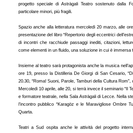
progetto speciale di Astràgali Teatro sostenuto dalla Fo
particolare minori, più fragili.
Spazio anche alla letteratura mercoledì 20 marzo, alle ore
presentazione del libro “Repertorio degli eccentrici dell’es
di incontri che racchiude passaggi inediti, citazioni, lettur
come elementi in un fluido, una soluzione in cui è immersa tut
Insieme al teatro sarà protagonista anche la musica nell’a
ore 19, presso la Distilleria De Giorgi di San Cesario, “D
20.30, “Roma! Suoni, Parole, Tamburi della Cultura Rom”, di
Mercoledì 10 aprile, alle 20, si terrà invece il seminario “Il T
e formatore teatrale, nella Sala Astràgali di Lecce. Nella st
l’incontro pubblico “Karagöz e le Maravigliose Ombre T
Quarta.
Teatri a Sud ospita anche le attività del progetto inter