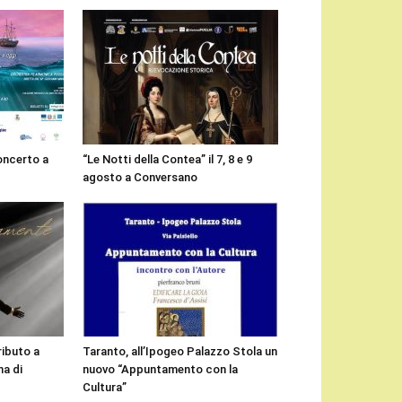
concerto a
“Le Notti della Contea” il 7, 8 e 9
agosto a Conversano
ributo a
Taranto, all’Ipogeo Palazzo Stola un
a di
nuovo “Appuntamento con la
Cultura”