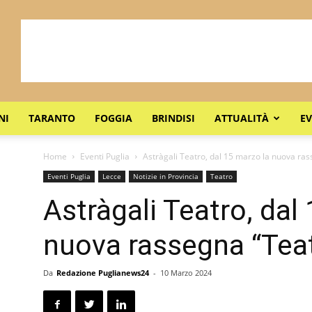
NI
TARANTO
FOGGIA
BRINDISI
ATTUALITÀ
EV
Home
Eventi Puglia
Astràgali Teatro, dal 15 marzo la nuova ras
Eventi Puglia
Lecce
Notizie in Provincia
Teatro
Astràgali Teatro, dal
nuova rassegna “Teat
Da
Redazione Puglianews24
-
10 Marzo 2024