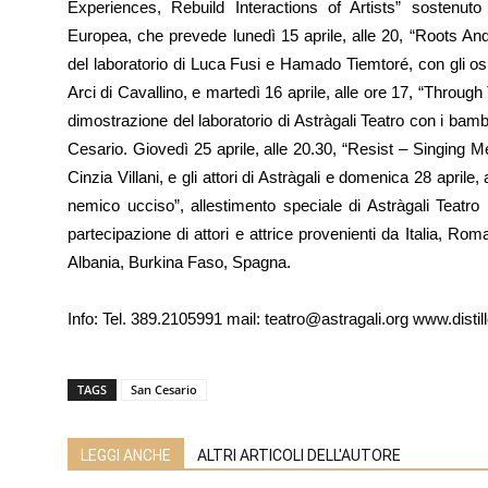
Experiences, Rebuild Interactions of Artists” sostenu
Europea, che prevede lunedì 15 aprile, alle 20, “Roots An
del laboratorio di Luca Fusi e Hamado Tiemtoré, con gli ospit
Arci di Cavallino, e martedì 16 aprile, alle ore 17, “Through
dimostrazione del laboratorio di Astràgali Teatro con i bam
Cesario. Giovedì 25 aprile, alle 20.30, “Resist – Singing 
Cinzia Villani, e gli attori di Astràgali e domenica 28 april
nemico ucciso”, allestimento speciale di Astràgali Teatro
partecipazione di attori e attrice provenienti da Italia, R
Albania, Burkina Faso, Spagna.
Info: Tel. 389.2105991 mail: teatro@astragali.org www.distil
TAGS
San Cesario
LEGGI ANCHE
ALTRI ARTICOLI DELL'AUTORE