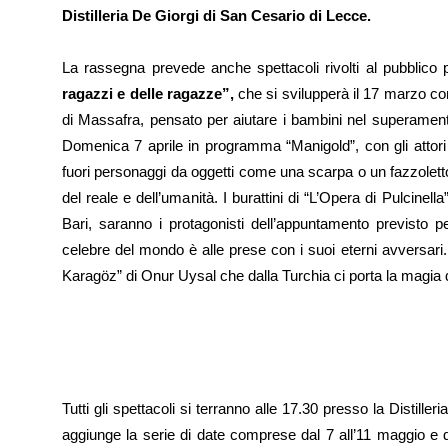
Distilleria De Giorgi di San Cesario di Lecce.
La rassegna prevede anche spettacoli rivolti al pubblico 
ragazzi e delle ragazze”,
che si svilupperà il 17 marzo co
di Massafra, pensato per aiutare i bambini nel superament
Domenica 7 aprile in programma “Manigold”, con gli attori
fuori personaggi da oggetti come una scarpa o un fazzolett
del reale e dell’umanità. I burattini di “L’Opera di Pulcinell
Bari, saranno i protagonisti dell’appuntamento previsto 
celebre del mondo è alle prese con i suoi eterni avversar
Karagöz” di Onur Uysal che dalla Turchia ci porta la magia d
Tutti gli spettacoli si terranno alle 17.30 presso la Distille
aggiunge la serie di date comprese dal 7 all’11 maggio e da