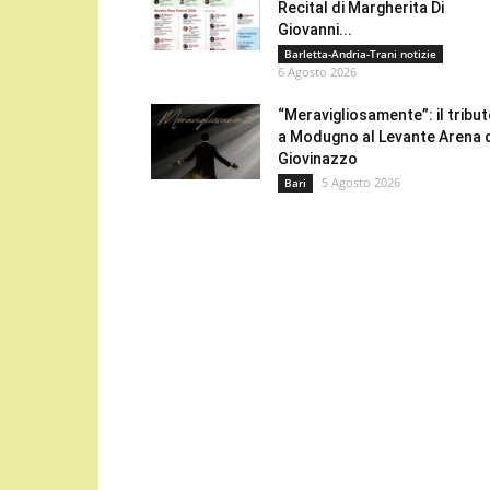
Recital di Margherita Di
Giovanni...
Barletta-Andria-Trani notizie
6 Agosto 2026
“Meravigliosamente”: il tribu
a Modugno al Levante Arena 
Giovinazzo
5 Agosto 2026
Bari