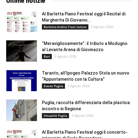
Ultime notizie
Al Barletta Piano Festival oggi il Recital di
Margherita Di Giovanni...
6 Agosto 2026
Barletta-Andria-Trani notizie
“Meravigliosamente”: il tributo a Modugno
al Levante Arena di Giovinazzo
5 Agosto 2026
Bari
Taranto, all’Ipogeo Palazzo Stola un nuovo
“Appuntamento con la Cultura”
5 Agosto 2026
Eventi Puglia
Puglia, raccolta differenziata della plastica:
incontro in Regione
4 Agosto 2026
Attualità Puglia
Al Barletta Piano Festival oggi il concerto-