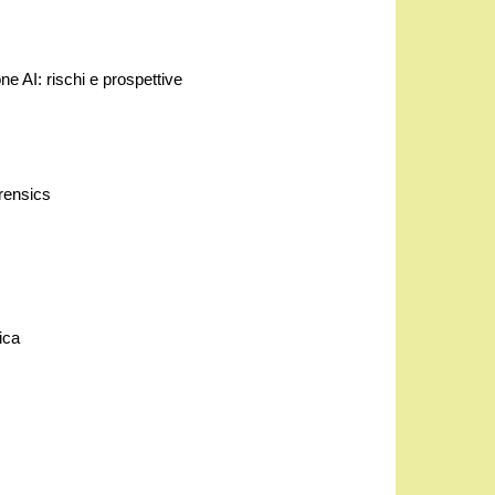
I: rischi e prospettive
rensics
ica