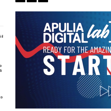
 il
to
di
to