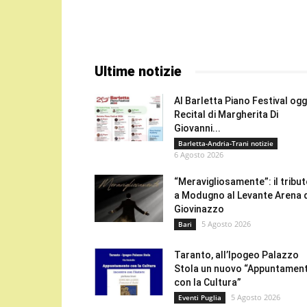
Ultime notizie
Al Barletta Piano Festival oggi
Recital di Margherita Di
Giovanni...
Barletta-Andria-Trani notizie
6 Agosto 2026
“Meravigliosamente”: il tribu
a Modugno al Levante Arena 
Giovinazzo
5 Agosto 2026
Bari
Taranto, all’Ipogeo Palazzo
Stola un nuovo “Appuntamen
con la Cultura”
5 Agosto 2026
Eventi Puglia