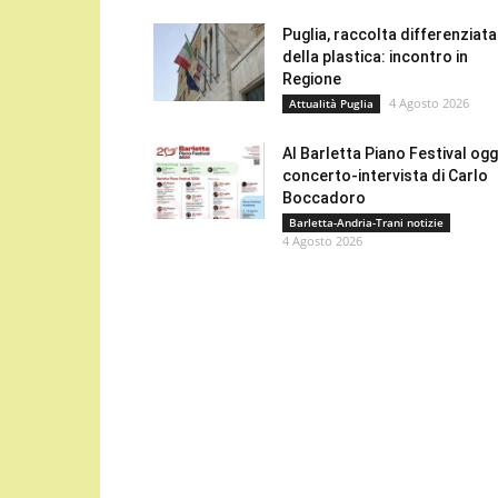
Puglia, raccolta differenziata
della plastica: incontro in
Regione
4 Agosto 2026
Attualità Puglia
Al Barletta Piano Festival oggi
concerto-intervista di Carlo
Boccadoro
Barletta-Andria-Trani notizie
4 Agosto 2026