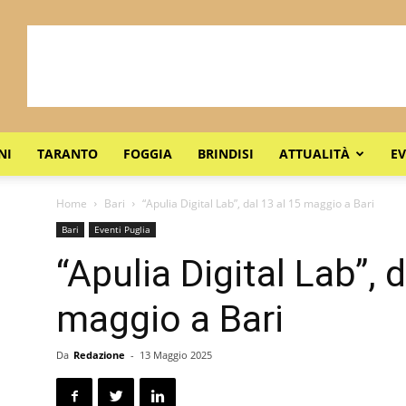
NI
TARANTO
FOGGIA
BRINDISI
ATTUALITÀ
EV
Home
Bari
“Apulia Digital Lab”, dal 13 al 15 maggio a Bari
Bari
Eventi Puglia
“Apulia Digital Lab”, 
maggio a Bari
Da
Redazione
-
13 Maggio 2025