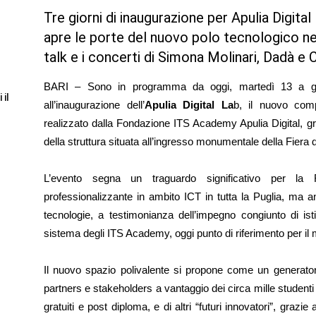
Tre giorni di inaugurazione per Apulia Digital
apre le porte del nuovo polo tecnologico nel
talk e i concerti di Simona Molinari, Dadà e
BARI – Sono in programma da oggi, martedì 13 a gi
 il
all’inaugurazione dell’
Apulia Digital La
b, il nuovo comp
realizzato dalla Fondazione ITS Academy Apulia Digital, gra
della struttura situata all’ingresso monumentale della Fiera d
L’evento segna un traguardo significativo per la Fo
professionalizzante in ambito ICT in tutta la Puglia, ma a
tecnologie, a testimonianza dell’impegno congiunto di isti
sistema degli ITS Academy, oggi punto di riferimento per il
Il nuovo spazio polivalente si propone come un generatore
partners e stakeholders a vantaggio dei circa mille studenti 
gratuiti e post diploma, e di altri “futuri innovatori”, grazie